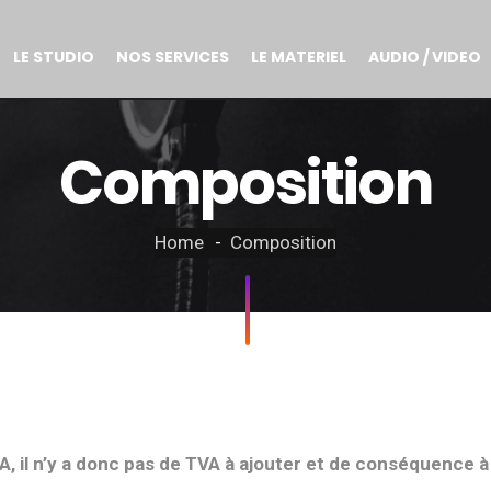
LE STUDIO
NOS SERVICES
LE MATERIEL
AUDIO / VIDEO
Composition
Home
Composition
VA, il n’y a donc pas de TVA à ajouter et de conséquence 