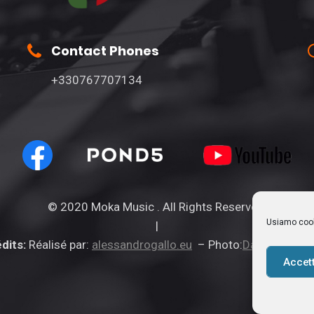
Contact Phones
+330767707134
© 2020 Moka Music .
All Rights Reserved.
Usiamo cooki
|
dits:
Réalisé par:
alessandrogallo.eu
– Photo:
Daniel Lenga
Accet