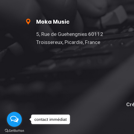
Moka Music
5, Rue de Guehengnies 60112
Troissereux, Picardie, France
Cré
contact immédiat