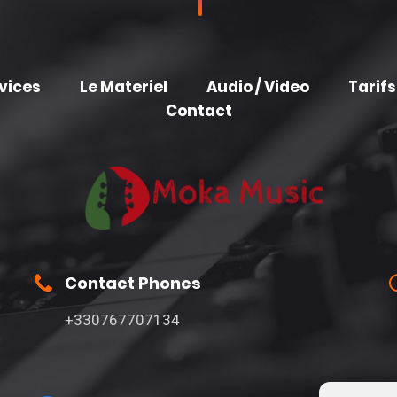
vices
Le Materiel
Audio / Video
Tarifs
Contact
Contact Phones
+330767707134