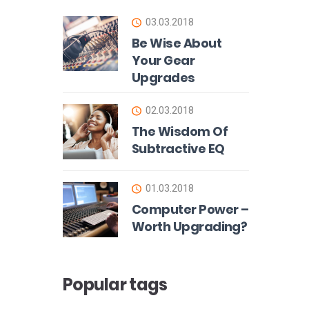
03.03.2018
Be Wise About
Your Gear
Upgrades
02.03.2018
The Wisdom Of
Subtractive EQ
01.03.2018
Computer Power –
Worth Upgrading?
Popular tags