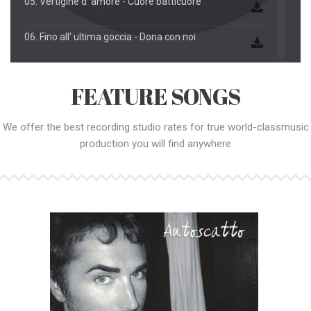
05. Vertigine d' amore - Cuore batticuore
06. Fino all' ultima goccia - Dona con noi
07. Fino all' ultima goccia - Ruba il telefono
FEATURE SONGS
08. Fino all' ultima goccia - Vestizione
We offer the best recording studio rates for true world-class
music
09. Fino all' ultima goccia - Ritornero col vento
production you will find anywhere
10. Fino all' ultima goccia - Ognuno al suo posto